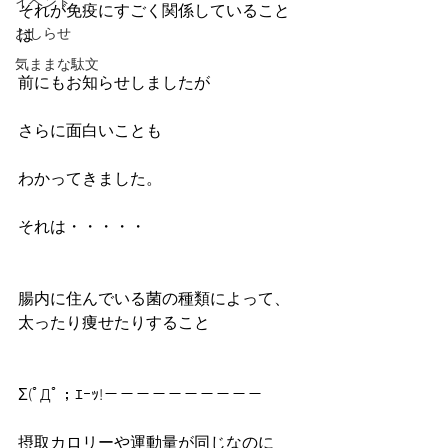
イベント
それが免疫にすごく関係していること
おしらせ
は
気ままな駄文
前にもお知らせしましたが
さらに面白いことも
わかってきました。
それは・・・・・
腸内に住んでいる菌の種類によって、
太ったり痩せたりすること
Σ(ﾟДﾟ；ｴｰｯ!－－－－－－－－－－
摂取カロリーや運動量が同じなのに