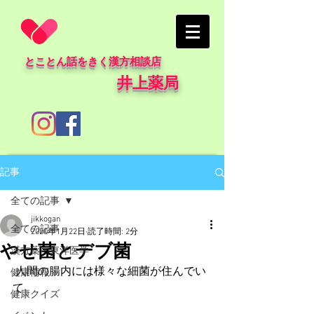
とことん話をきく漢方相談店
井上薬局
記事
全ての記事
jikkogan
全ての記事
2020年1月22日
読了時間: 2分
やせ菌とデブ菌
漢方薬・東洋医学
 人間の腸内には様々な細菌が住んでい
健康情報
て
健康クイズ