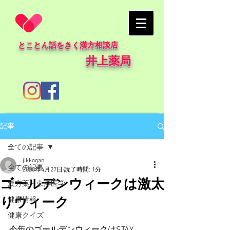
とことん話をきく漢方相談店
井上薬局
記事
全ての記事
jikkogan
全ての記事
2020年4月27日
読了時間: 1分
ゴールデンウィークは激太
漢方薬・東洋医学
りウィーク
健康情報
健康クイズ