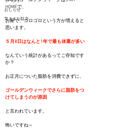
今年のゴールデンウィークはSTAY 
イベント
HOMEで、
おしらせ
気ままな駄文
お家で、ゴロゴロという方が増えると
思います。
５月8日はなんと1年で最も体重が多い
なんていう統計があるってご存知です
か？
お正月についた脂肪を消費できずに、
ゴールデンウィークでさらに脂肪をつ
けてしまうのが原因
と言われています。
怖いですね～