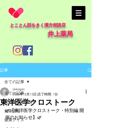
とことん話をきく漢方相談店
井上薬局
記事
全ての記事
jikkogan
全ての記事
2025年10月13日
読了時間: 1分
東洋医学クロストーク
漢方薬・東洋医学
🌿【東洋医学クロストーク・特別編 開
健康情報
催のお知らせ】🌿
健康クイズ