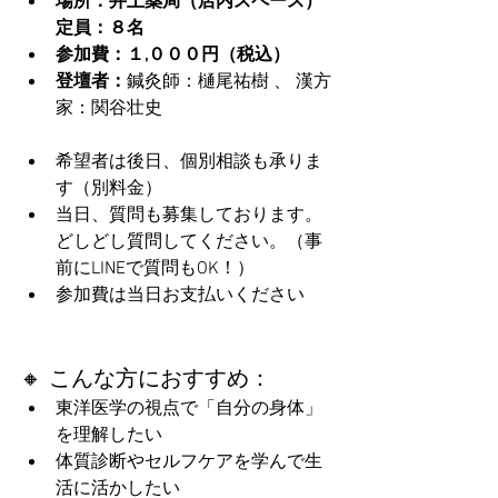
場所：井上薬局（店内スペース）
定員：８名
参加費：１,０００円（税込）
登壇者：
鍼灸師：樋尾祐樹 、 漢方
家：関谷壮史
希望者は後日、個別相談も承りま
す（別料金）
当日、質問も募集しております。
どしどし質問してください。（事
前にLINEで質問もOK！）
参加費は当日お支払いください
🔸 こんな方におすすめ：
東洋医学の視点で「自分の身体」
を理解したい
体質診断やセルフケアを学んで生
活に活かしたい