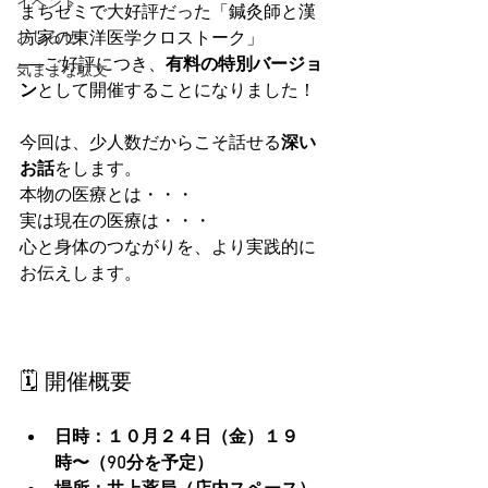
イベント
まちゼミで大好評だった「鍼灸師と漢
おしらせ
方家の東洋医学クロストーク」
──ご好評につき、
有料の特別バージョ
気ままな駄文
ン
として開催することになりました！
今回は、少人数だからこそ話せる
深い
お話
をします。
本物の医療とは・・・
実は現在の医療は・・・
心と身体のつながりを、より実践的に
お伝えします。
🗓 開催概要
日時：１０月２４日（金）１９
時〜（90分を予定）