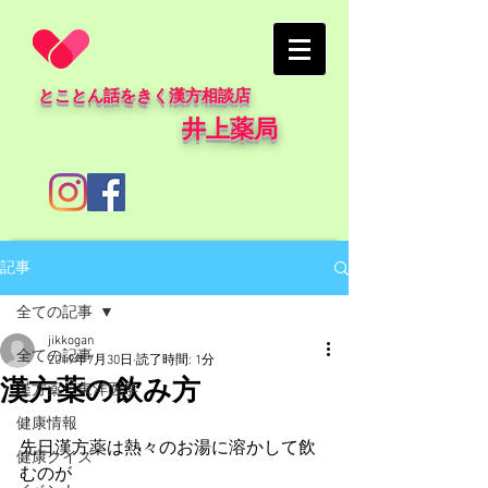
とことん話をきく漢方相談店
井上薬局
記事
全ての記事
jikkogan
全ての記事
2019年7月30日
読了時間: 1分
漢方薬の飲み方
漢方薬・東洋医学
健康情報
先日漢方薬は熱々のお湯に溶かして飲
健康クイズ
むのが