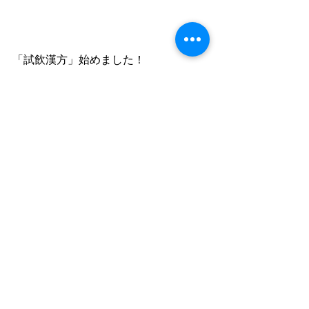
「試飲漢方」始めました！
「おいしい」はあなたに必要な漢方！
ご興味ある方はご来店ください！
おしらせ
すべて表示
最新記事