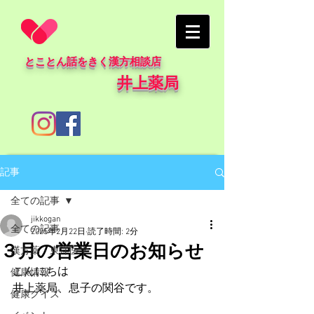
とことん話をきく漢方相談店
井上薬局
記事
全ての記事
jikkogan
全ての記事
2025年2月22日
読了時間: 2分
３月の営業日のお知らせ
漢方薬・東洋医学
こんにちは
健康情報
井上薬局、息子の関谷です。
健康クイズ