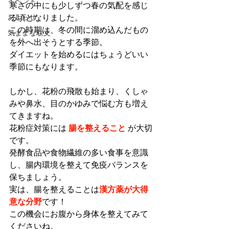
イベント
寒さの中にも少しずつ春の気配を感じ
おしらせ
る頃となりました。
この時期は、冬の間に溜め込んだもの
気ままな駄文
を外へ出そうとする季節。
ダイエットを始めるにはちょうどいい
季節にもなります。
しかし、花粉の飛散も始まり、くしゃ
みや鼻水、目のかゆみで悩む方も増え
てきますね。
花粉症対策には 
腸を整えること
が大切
です。
発酵食品や食物繊維の多い食事を意識
し、腸内環境を整えて免疫バランスを
保ちましょう。
実は、腸を整えることは
漢方薬が大得
意な分野
です！
この機会にお腹から身体を整えてみて
くださいね。