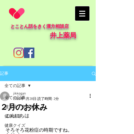
とことん話をきく漢方相談店
井上薬局
記事
全ての記事
jikkogan
全ての記事
2022年1月28日
読了時間: 2分
２月のお休み
漢方薬・東洋医学
こんにちは
健康情報
健康クイズ
そろそろ花粉症の時期ですね。