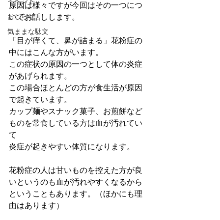
イベント
原因は様々ですが今回はその一つにつ
おしらせ
いてお話しします。
気ままな駄文
「目が痒くて、鼻が詰まる」花粉症の
中にはこんな方がいます。
この症状の原因の一つとして体の炎症
があげられます。
この場合ほとんどの方が食生活が原因
で起きています。
カップ麺やスナック菓子、お煎餅など
ものを常食している方は血が汚れてい
て
炎症が起きやすい体質になります。
花粉症の人は甘いものを控えた方が良
いというのも血が汚れやすくなるから
ということもあります。（ほかにも理
由はあります）