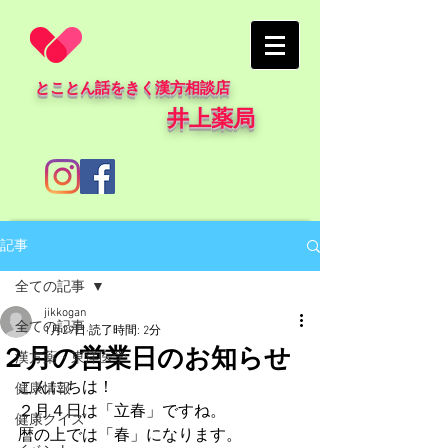
とことん話をきく漢方相談店
井上薬局
記事
全ての記事
jikkogan
全ての記事
1月29日
読了時間: 2分
２月の営業日のお知らせ
漢方薬・東洋医学
こんにちは！
健康情報
２月４日は「立春」ですね。
健康クイズ
暦の上では「春」になります。