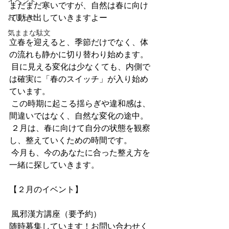
イベント
まだまだ寒いですが、自然は春に向け
おしらせ
て動き出していきますよー
気ままな駄文
立春を迎えると、季節だけでなく、体
の流れも静かに切り替わり始めます。
 目に見える変化は少なくても、内側で
は確実に「春のスイッチ」が入り始め
ています。
 この時期に起こる揺らぎや違和感は、
間違いではなく、自然な変化の途中。
 ２月は、春に向けて自分の状態を観察
し、整えていくための時間です。
 今月も、今のあなたに合った整え方を
一緒に探していきます。
【２月のイベント】
 風邪漢方講座（要予約）
随時募集しています！お問い合わせく