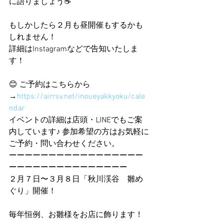
に語りましょう☕ 
もしかしたら２月も昼開催もするかも
しれません！
詳細はInstagramなどで告知いたしま
す！
😊 ご予約はこちらから
→
https://airrsv.net/inoueyakkyoku/cale
ndar
イベントの詳細は店頭・LINEでもご案
内しています♪ 参加希望の方はお気軽に
ご予約・問い合わせください。
ーーーーーーーーーーーーーーーーー
ーーーーーーーーーーーーーーー
２月７日〜３月８日「秋川渓谷　雛め
ぐり」開催！
毎年恒例、お雛様をお店に飾ります！