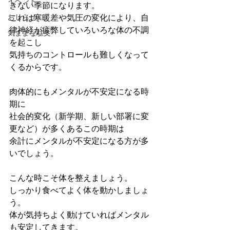
イベント
きない季節になります。
おしらせ
これは寒暖差や気圧の変化により、自
律神経が疲弊していろいろな体の不調
気ままな駄文
を起こし
気持ちのコントロールも難しくなって
くるからです。
肉体的にもメンタルが不安定になる時
期に
社会的変化（新学期、新しい部署に変
更など）が多くあるこの時期は
余計にメンタルが不安定になる方が多
いでしょう。
こんな時こそ体を整えましょう。
しっかり食べてよく体を動かしましょ
う。
体が気持ちよく動けていればメンタル
も安定してきます。