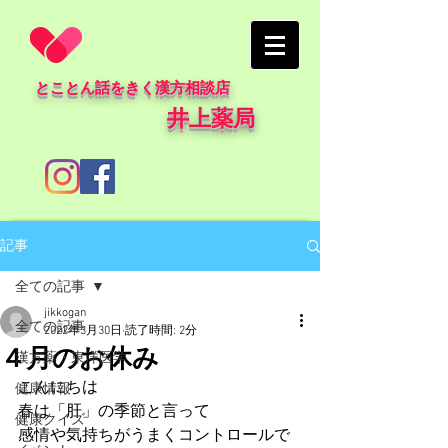
とことん話をきく漢方相談店
井上薬局
記事
全ての記事
jikkogan
全ての記事
2022年3月30日
読了時間: 2分
４月のお休み
漢方薬・東洋医学
こんにちは
健康情報
春は「肝」の季節と言って
健康クイズ
感情や気持ちがうまくコントロールで