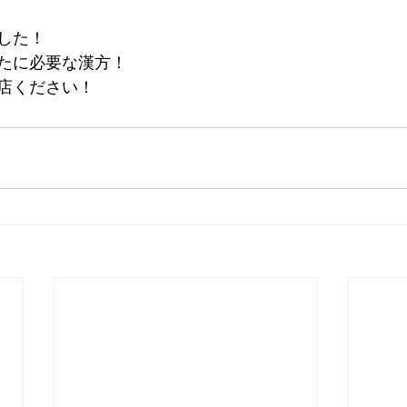
した！
たに必要な漢方！
店ください！