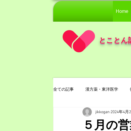
Home
とことん
全ての記事
漢方薬・東洋医学
jikkogan
2024年4月
５月の営