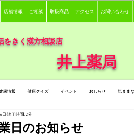
店舗情報
ご相談
取扱商品
アクセス
お問い合わせ
話をきく漢方相談店
井上薬局
健康情報
健康クイズ
イベント
おしらせ
気まま
26日
読了時間: 2分
業日のお知らせ