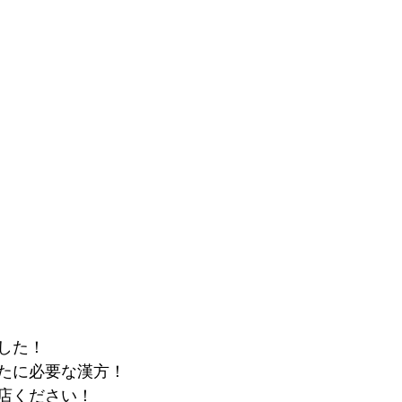
した！
たに必要な漢方！
店ください！