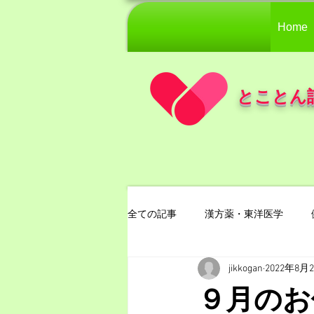
Home
とことん
全ての記事
漢方薬・東洋医学
jikkogan
2022年8月
９月の