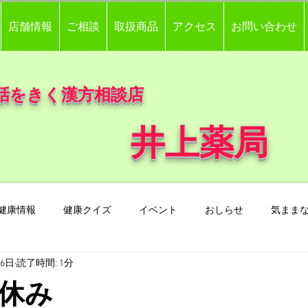
店舗情報
ご相談
取扱商品
アクセス
お問い合わせ
話をきく漢方相談店
井上薬局
健康情報
健康クイズ
イベント
おしらせ
気まま
26日
読了時間: 1分
お休み