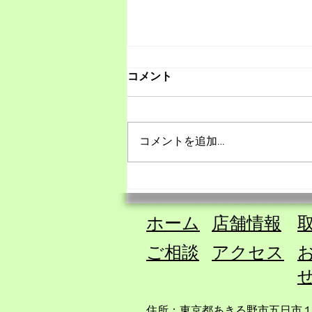
ご相談内容と料金設定の変更
コメント
について
井上薬局では、これまで「漢方相
談」を中心としていましたが、
コメントを追加…
このたび 相談内容を枠にとらわ
れず、より幅広くお受けできる形
へ変更 しました。 心やからだの
こと 日々の悩みごと 人間関係・
感情 無意識の反応 氣の巡りや内
ホーム
​店舗情報
​
側のお話 必要に応じた各種セッ
ション（チャネリングセッション
ご相談
​アクセス
／カードリーディング／ゼノバイ
オセラピー／サイコアロマ な
ど） ただお話ししてみたい など
住所：東京都あきる野市五日市１