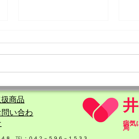
８月の営業日のお知らせ
７月
取扱商品
​お問い合わ
せ
​病
局
４８​ TEL：０４２－５９６－１５３３