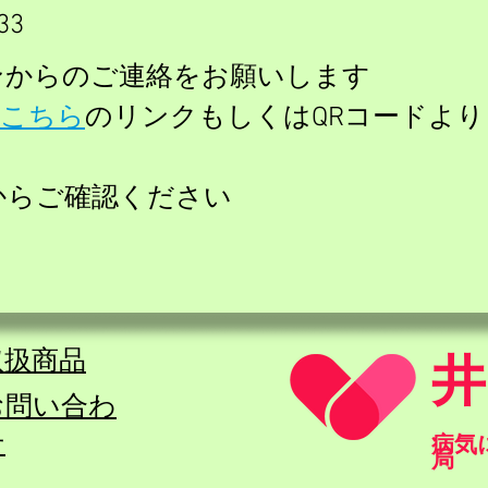
33
ンからのご連絡をお願いします
こちら
のリンクもしくはQRコードより
からご確認ください
取扱商品
​お問い合わ
せ
​病
局