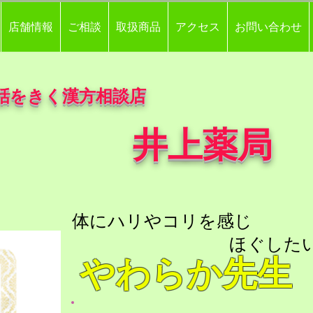
店舗情報
ご相談
取扱商品
アクセス
お問い合わせ
話をきく漢方相談店
井上薬局
体にハリやコリを感じ
​ ほぐしたい
やわらか先生