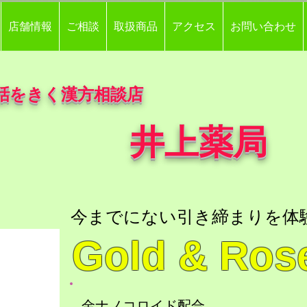
店舗情報
ご相談
取扱商品
アクセス
お問い合わせ
話をきく漢方相談店
井上薬局
今までにない引き締まりを体
Gold & Ro