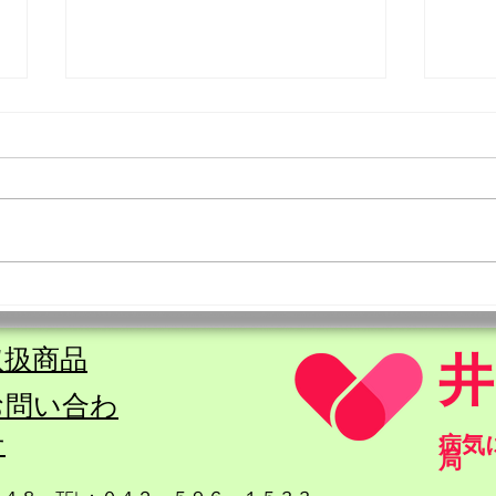
８月の営業日のお知らせ
７月
取扱商品
​お問い合わ
せ
​病
局