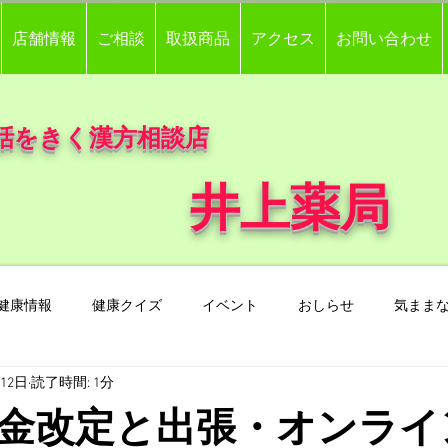
店舗情報
ご相談
取扱商品
アクセス
お問い合わせ
話をきく漢方相談店
井上薬局
健康情報
健康クイズ
イベント
おしらせ
気まま
月12日
読了時間: 1分
金改定と出張・オンライ