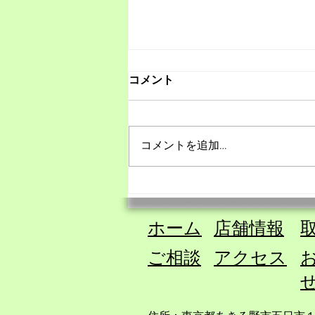
ご相談内容と料金設定の変更
コメント
について
井上薬局では、これまで「漢方相
談」を中心としていましたが、
コメントを追加…
このたび 相談内容を枠にとらわ
れず、より幅広くお受けできる形
へ変更 しました。 心やからだの
こと 日々の悩みごと 人間関係・
感情 無意識の反応 氣の巡りや内
ホーム
​店舗情報
​
側のお話 必要に応じた各種セッ
ション（チャネリングセッション
ご相談
​アクセス
／カードリーディング／ゼノバイ
オセラピー／サイコアロマ な
ど） ただお話ししてみたい など