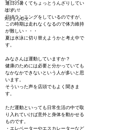
イベント
連日の暑くてちょっとうんざりしてい
おしらせ
ます。
日頃ランニングをしているのですが、
気ままな駄文
この時期は走れなくなるので体力維持
が難しい・・・
夏は水泳に切り替えようかと考え中で
す。
みなさんは運動していますか？
健康のためには必要と分かっていても
なかなかできないという人が多いと思
います。
そういった声を店頭でもよく聞きま
す。
ただ運動といっても日常生活の中で取
り入れていけば意外と身体を動かせる
ものです。
・エレベーターやエスカレーターなど