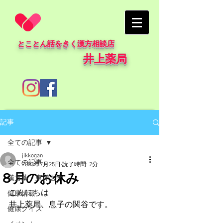
とことん話をきく漢方相談店
井上薬局
記事
全ての記事
jikkogan
全ての記事
2023年7月25日
読了時間: 2分
８月のお休み
漢方薬・東洋医学
こんにちは
健康情報
井上薬局、息子の関谷です。
健康クイズ