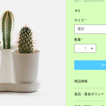
SKU： 366615376135191
価
￥8
格
サイズ
*
選択
数量
*
カ
商品情報
商品の詳細を入力し
返品・返金ポリシー
明に加え、商品の特
しましょう。
返品・返金規約を入