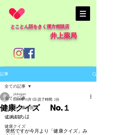
とことん話をきく漢方相談店
井上薬局
記事
全ての記事
jikkogan
全ての記事
2019年10月1日
読了時間: 2分
健康クイズ No.１
漢方薬・東洋医学
こんにちは
健康情報
健康クイズ
突然ですが今月より「健康クイズ」み